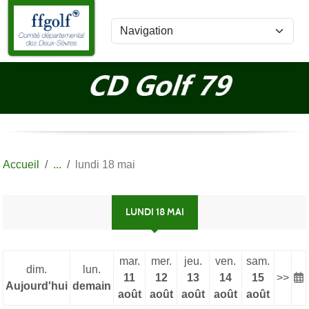
Panneau de gestion des cookies
Accueil
lundi 18 mai
LUNDI 18 MAI
mar.
mer.
jeu.
ven.
sam.
dim.
lun.
11
12
13
14
15
>>
Aujourd'hui
demain
août
août
août
août
août